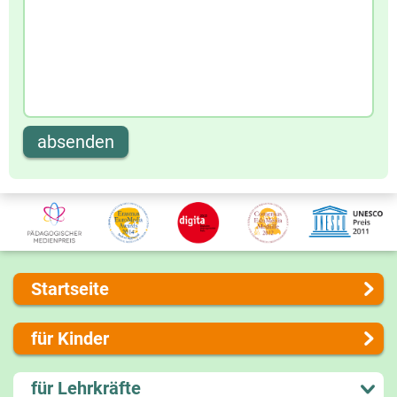
absenden
Startseite
Über uns
für Kinder
Presse
Kontakt
Lernen und Schule
für Lehrkräfte