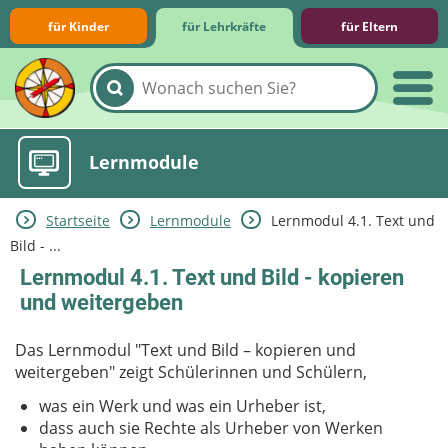
für Kinder
für Lehrkräfte
für Eltern
Lernmodule
Startseite
Lernmodule
Lernmodul 4.1. Text und
Unterrichts­materialien
Internet-ABC-Schule
Praxishilfen
Aktuelles
Bild - ...
Lernmodul 4.1. Text und Bild - kopieren
und weitergeben
Das Lernmodul "Text und Bild – kopieren und
weitergeben" zeigt Schülerinnen und Schülern,
was ein Werk und was ein Urheber ist,
dass auch sie Rechte als Urheber von Werken