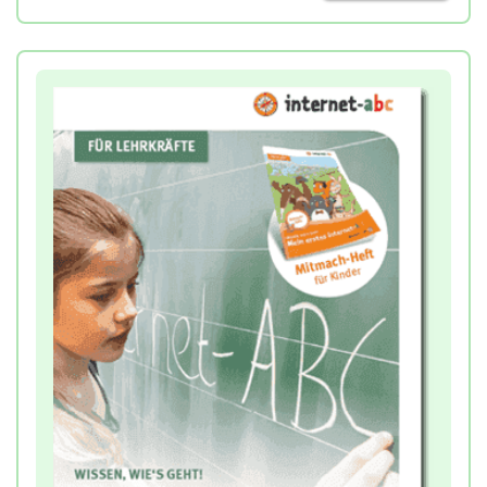
eigenen Mediennutzung und verwandten Themen
wie Datenschutz, Werbung oder Privatsphäre.
Die Arbeitsblätter sind so gestaltet, dass die
Kinder diese in jeweils ca. 10 bis 20 Minuten lösen
können.
Das Mitmachheft lässt sich zudem gut mit
Angeboten für Eltern und Familien vereinen. So
finden sich an einigen Stellen Hinweise auf
gemeinsame Eltern-Kind-Aktionen.
Jedes Kind der Klasse erhält sein eigenes Heft, das
es individuell gestalten kann.
Hinweis:
Zur Bearbeitung des Heftes sollte wenn
möglich das Begleitheft für Lehrkräfte
hinzugenommen werden. Sie erhalten dort
ausführliche Hinweise zur Bearbeitung der
Aufgaben und zur medienpädagogischen
Zielsetzung. Weitere Infos und Download dazu
siehe unten!