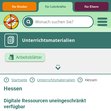
für Kinder
für Lehrkräfte
für Eltern
Lernmodule
Unterrichts­materialien
Arbeitsblätter
Startseite
Unterrichts­materialien
Hessen
Internet-ABC-Schule
Praxishilfen
Aktuelles
Hessen
Digitale Ressourcen uneingeschränkt
verfügbar