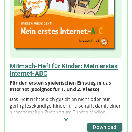
Mitmach-Heft für Kinder: Mein erstes
Internet-ABC
Für den ersten spielerischen Einstieg in das
Internet (geeignet für 1. und 2. Klasse)
Das Heft richtet sich gezielt an nicht oder nur
gering lesekundige Kinder und schafft damit einen
altersgemäßen Zugang zum Thema Medien.
Neben Wimmelbildern, Comics und einfachen
Bastel- und Arbeitsaufträgen bietet das Heft viel
Download
Raum zur kreativen Auseinandersetzung mit der