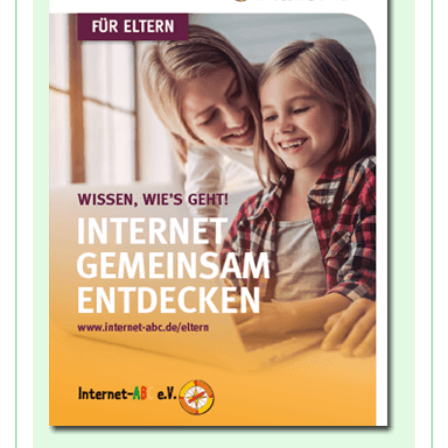
annähern. Der Schwerpunkt liegt auf dem
gemeinsamen inhaltlichen Austausch über die
spielbaren Szenen der Mitmach-Geschichte.
Grundlegend dafür ist die Begleitung durch
Erwachsene, ihre Unterstützung und Anregung.
Empfehlung:
Das Hinweis-PDF unterstützt den
gemeinsamen Dialog in der Klasse und bietet
Lehrkräften in Ergänzung zum Menü der Online-
Anwendung Impulse und Ideen zur Bearbeitung
der Mitmach-Geschichte. Außerdem enthält das
PDF Empfehlungen für die Elternarbeit und das
gemeinsame Spielen innerhalb der Familie zu
Hause.
Das Hinweis-PDF steht zum Download bereit.