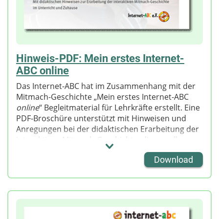
Hinweis-PDF: Mein erstes Internet-
ABC online
Das Internet-ABC hat im Zusammenhang mit der
Mitmach-Geschichte „Mein erstes Internet-ABC
online
“ Begleitmaterial für Lehrkräfte erstellt. Eine
PDF-Broschüre unterstützt mit Hinweisen und
Anregungen bei der didaktischen Erarbeitung der
interaktiven Mitmach-Geschichte, die vor allem
gering oder nicht lesekundigen Kindern einen
Download
ersten Zugang zu Medienbildung ermöglichen soll.
Gemeinsam mit den vier Maskottchen des
Internet-ABC entdecken die Kinder verschiedene
Situationen des Medienalltags. In kleinen Übungen
können sie sich dem Thema spielerisch