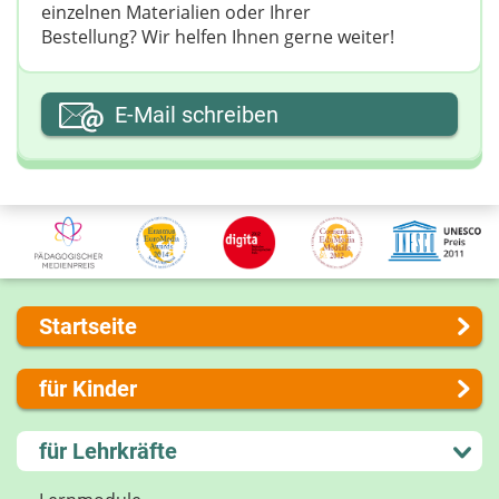
einzelnen Materialien oder Ihrer
Bestellung? Wir helfen Ihnen gerne weiter! ​
Ihre E-Mail-Adresse
E-Mail schreiben
Ihre Nachricht
Startseite
Über uns
für Kinder
Presse
Kontakt
Lernen und Schule
für Lehrkräfte
Impressum
Hobby und Freizeit
Internet-ABC Sitemap
Spiel und Spaß