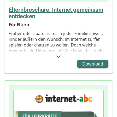
Elternbroschüre: Internet gemeinsam
entdecken
Für Eltern
Früher oder später ist es in jeder Familie soweit:
Kinder äußern den Wunsch, im Internet surfen,
spielen oder chatten zu wollen. Doch welche
Angebote sind kindgerecht? Wie lange darf mein
Kind vor dem Bildschirm sitzen? Ab welchem Alter
darf es ein eigenes Smartphone besitzen? Darf
Download
oder soll ich kontrollieren, was mein Kind im
Internet macht? Wenn es darum geht, Kinder
verantwortungsvoll in die digitale Medienwelt zu
begleiten, sind viele Eltern verunsichert.
Die Elternbroschüre "Internet gemeinsam
entdecken" informiert kompakt, wie Eltern ihre
Kinder bei den ersten Schritten ins Netz begleiten
können. Alltägliche Fragen rund um die