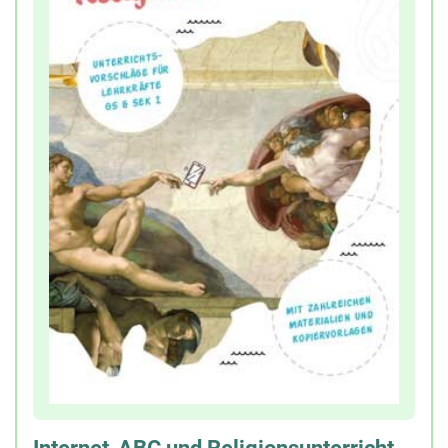
Flyern,
Postern,
Checklisten,
und mehr.
Diese Materialien sollen Lehrkräfte dabei
unterstützen, das Thema Cybergrooming
altersgerecht und präventiv im Unterricht zu
behandeln.