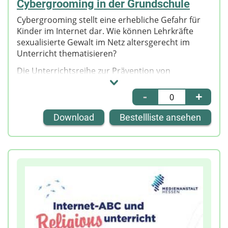
Cybergrooming in der Grundschule
Cybergrooming stellt eine erhebliche Gefahr für
Kinder im Internet dar. Wie können Lehrkräfte
sexualisierte Gewalt im Netz altersgerecht im
Unterricht thematisieren?
Die Unterrichtsreihe zur Prävention von
Cybergrooming in der Grundschule wurde vom
Internet-ABC e. V. in Zusammenarbeit mit dem
-
+
Kinderschutzbund Bundesverband e. V. und der
Polizeilichen Kriminalprävention der Länder und
Download
Bestellliste ansehen
des Bundes (ProPK) entwickelt.
In der ZIP-Datei finden Lehrkräfte ein interaktives
E-Book mit:
Hintergrundinformationen,
Druckvorlagen für
Handlungsplänen im Notfall,
Arbeitsblättern mit QR-Codes,
Elternbriefen und mehrsprachigen Eltern-