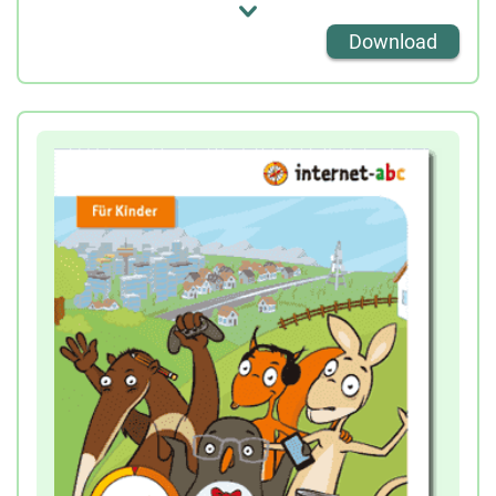
Die Entdeckerfreude der Kinder wird genauso
Download
angeregt wie der Ehrgeiz, die Führerscheinprüfung
für das Web zu bestehen und die Surfschein-
Urkunde zu erwerben. Wer am Ende ausreichend
Fragen rund um das Internet richtig beantwortet
hat, kann sich den Führerschein fürs Internet
ausdrucken oder bekommt einen
Surfscheinausweis im Scheckkartenformat von der
Lehrkraft überreicht.
Diese Ausweise können direkt heruntergeladen
und ausgedruckt oder im Klassensatz bestellt
werden:
Ein Klassensatz entspricht 38 Ausweisen!