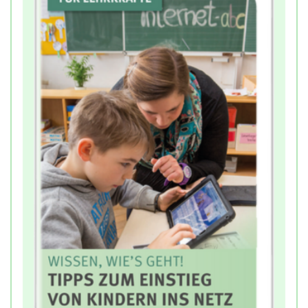
Mediennutzung werden beantwortet, Tipps und
Empfehlungen zum Einstieg ins Internet geliefert.
Wichtig ist dabei das Gemeinsame von Eltern und
Kinder. Denn Regeln alleine sind nicht alles.
Ebenso notwendig ist es, ein gegenseitiges
Vertrauen aufzubauen, Interesse zu zeigen, Hilfe
anzubieten und Vorbild zu sein. Nur so können
Kinder lernen, Medien selbstständig und
verantwortungsvoll zu nutzen.
Tipp für Lehrkräfte:
Diese Broschüre eignet sich besonders für die
Elternarbeit und kann beispielsweise bei
Elternabenden verteilt werden.