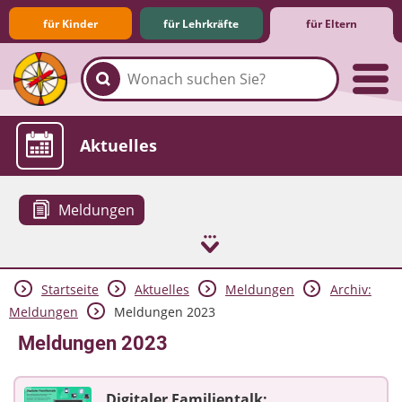
für Kinder
für Lehrkräfte
für Eltern
Familie & Medien
Spieletipps & Lernsoftware
Die Jüngsten im Netz
Lexikon
Aktuelles
Meldungen
Startseite
Aktuelles
Meldungen
Archiv:
Meldungen
Meldungen 2023
Meldungen 2023
Digitaler Familientalk: