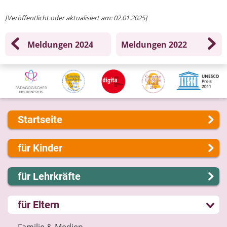
[Veröffentlicht oder aktualisiert am: 02.01.2025]
Meldungen 2024
Meldungen 2022
Startseite
Über uns
für Kinder
Presse
Kontakt
Lernen und Schule
für Lehrkräfte
Impressum
Hobby und Freizeit
Internet-ABC Sitemap
Spiel und Spaß
Lernmodule
für Eltern
Barrierefreiheit
Mitreden und Mitmachen
Unterrichts­materialien
Länderprojekte
Lexikon
Internet-ABC-Schule