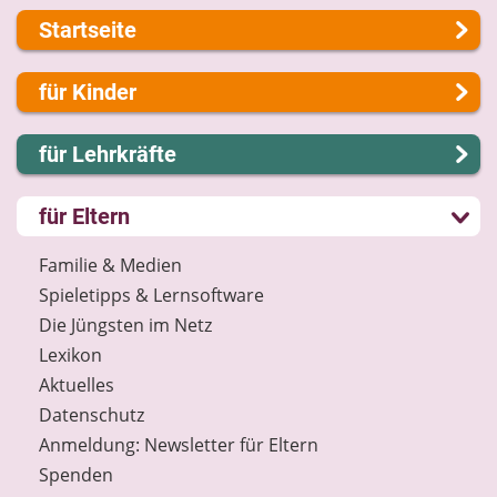
Startseite
Über uns
für Kinder
Presse
Kontakt
Lernen und Schule
für Lehrkräfte
Impressum
Hobby und Freizeit
Internet-ABC Sitemap
Spiel und Spaß
Lernmodule
für Eltern
Barrierefreiheit
Mitreden und Mitmachen
Unterrichts­materialien
Länderprojekte
Lexikon
Internet-ABC-Schule
Familie & Medien
Datenschutz
Praxishilfen
Spieletipps & Lernsoftware
Newsletter
Aktuelles
Die Jüngsten im Netz
Materialbestellung
Lexikon
Lexikon
Aktuelles
Datenschutz
Datenschutz
Newsletter
Anmeldung: Newsletter für Eltern
Spenden
Spenden