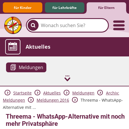
für Kinder
für Lehrkräfte
für Eltern
Familie & Medien
Spieletipps & Lernsoftware
Die Jüngsten im Netz
Lexikon
Aktuelles
Meldungen
Startseite
Aktuelles
Meldungen
Archiv:
Meldungen
Meldungen 2016
Threema - WhatsApp-
Alternative mit ...
Threema - WhatsApp-Alternative mit noch
mehr Privatsphäre