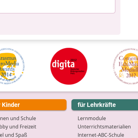
r Kinder
für Lehrkräfte
rnen und Schule
Lernmodule
by und Freizeit
Unterrichts­materialien
el und Spaß
Internet-ABC-Schule