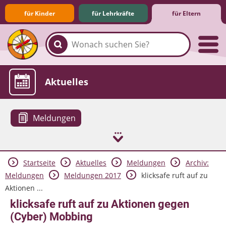
für Kinder
für Lehrkräfte
für Eltern
Familie & Medien
Spieletipps & Lernsoftware
Die Jüngsten im Netz
Lexikon
Aktuelles
Meldungen
Startseite
Aktuelles
Meldungen
Archiv:
Meldungen
Meldungen 2017
klicksafe ruft auf zu
Aktionen ...
klicksafe ruft auf zu Aktionen gegen
(Cyber) Mobbing