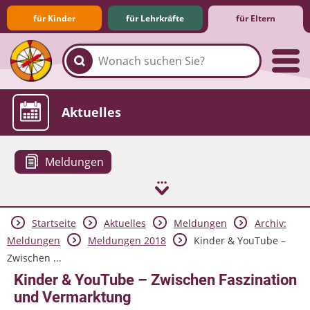
für Kinder
für Lehrkräfte
für Eltern
Familie & Medien
Spieletipps & Lernsoftware
Die Jüngsten im Netz
Lexikon
Aktuelles
Meldungen
Startseite
Aktuelles
Meldungen
Archiv:
Meldungen
Meldungen 2018
Kinder & YouTube –
Zwischen ...
Kinder & YouTube – Zwischen Faszination
und Vermarktung