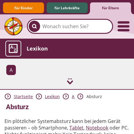
für Kinder
für Lehrkräfte
für Eltern
Familie & Medien
Spieletipps & Lernsoftware
Die Jüngsten im Netz
Lexikon
A
Startseite
Lexikon
A
Absturz
Aktuelles
Absturz
Ein plötzlicher Systemabsturz kann bei jedem Gerät
passieren – ob Smartphone,
Tablet
,
Notebook
oder PC.