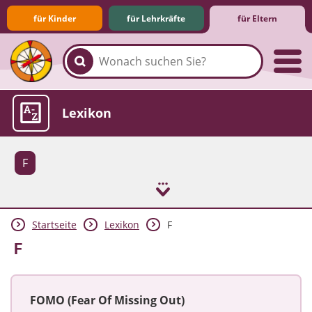
für Kinder
für Lehrkräfte
für Eltern
Familie & Medien
Spieletipps & Lernsoftware
Die Jüngsten im Netz
Lexikon
F
Startseite
Lexikon
F
Aktuelles
F
FOMO (Fear Of Missing Out)