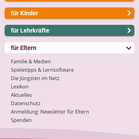
Über uns
für Kinder
Presse
Kontakt
Lernen und Schule
für Lehrkräfte
Impressum
Hobby und Freizeit
Internet-ABC Sitemap
Spiel und Spaß
Lernmodule
für Eltern
Barrierefreiheit
Mitreden und Mitmachen
Unterrichts­materialien
Länderprojekte
Lexikon
Internet-ABC-Schule
Familie & Medien
Datenschutz
Praxishilfen
Spieletipps & Lernsoftware
Newsletter
Aktuelles
Die Jüngsten im Netz
Materialbestellung
Lexikon
Lexikon
Aktuelles
Datenschutz
Datenschutz
Newsletter
Anmeldung: Newsletter für Eltern
Spenden
Spenden