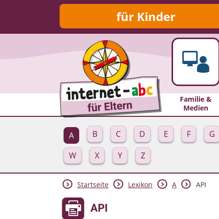
für Kinder
Familie &
Medien
B
C
D
E
F
G
A
W
X
Y
Z
Startseite
Lexikon
A
API
API