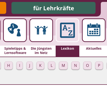
für Lehrkräfte
Spieletipps &
Die Jüngsten
Lexikon
Aktuelles
Lernsoftware
im Netz
H
I
J
K
L
M
N
O
P