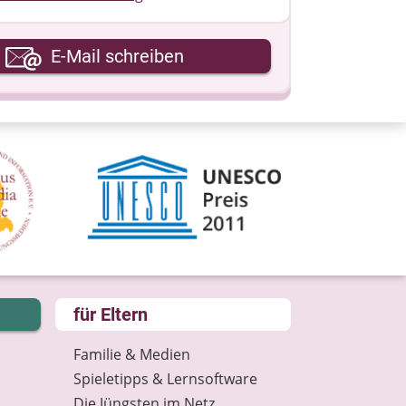
hre E-Mail-Adresse
E-Mail schreiben
hre Nachricht
für Eltern
Familie & Medien
Spieletipps & Lernsoftware
Die Jüngsten im Netz