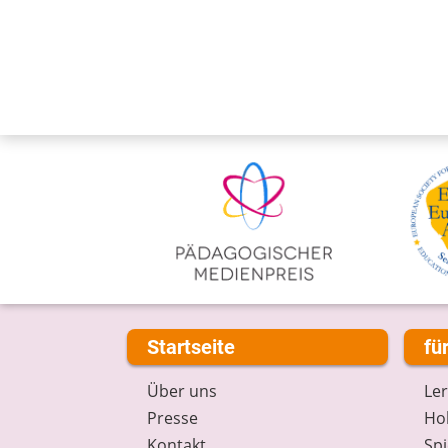
Startseite
fü
Über uns
Le
Presse
Hob
Kontakt
Spi