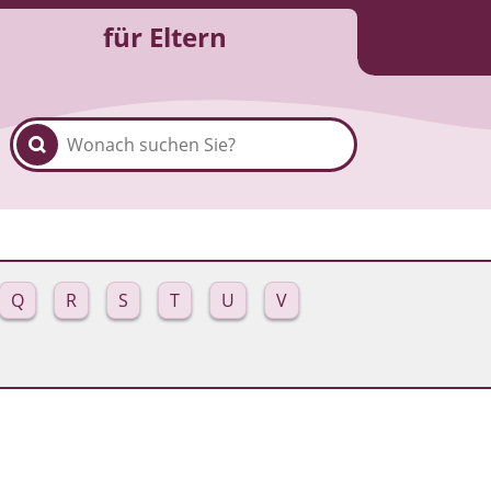
für Eltern
Q
R
S
T
U
V