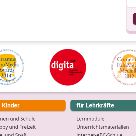
I
I
r Kinder
für Lehrkräfte
rnen und Schule
Lernmodule
by und Freizeit
Unterrichts­materialien
el und Spaß
Internet-ABC-Schule