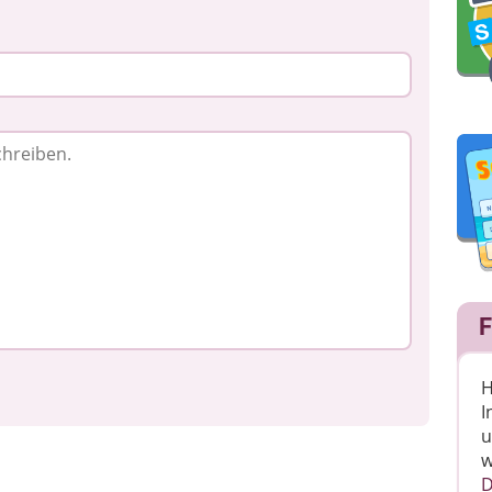
F
H
I
u
w
D