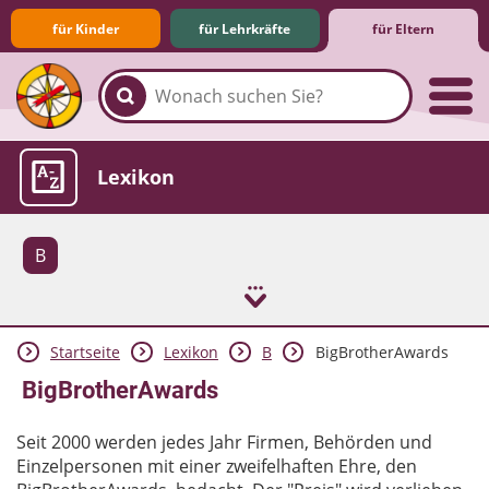
für Kinder
für Lehrkräfte
für Eltern
Familie & Medien
Spieletipps & Lernsoftware
Die Jüngsten im Netz
Lexikon
B
Startseite
Lexikon
B
BigBrotherAwards
Aktuelles
BigBrotherAwards
Seit 2000 werden jedes Jahr Firmen, Behörden und
Einzelpersonen mit einer zweifelhaften Ehre, den