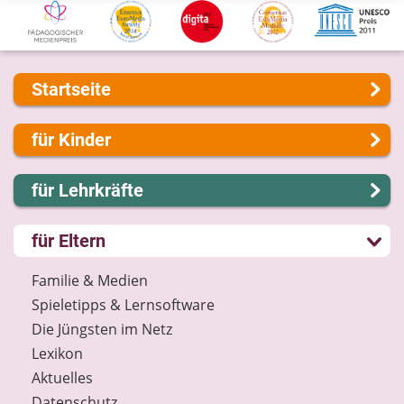
Startseite
Über uns
für Kinder
Presse
Kontakt
Lernen und Schule
für Lehrkräfte
Impressum
Hobby und Freizeit
Internet-ABC Sitemap
Spiel und Spaß
Lernmodule
für Eltern
Barrierefreiheit
Mitreden und Mitmachen
Unterrichts­materialien
Länderprojekte
Lexikon
Internet-ABC-Schule
Familie & Medien
Datenschutz
Praxishilfen
Spieletipps & Lernsoftware
Newsletter
Aktuelles
Die Jüngsten im Netz
Materialbestellung
Lexikon
Lexikon
Aktuelles
Datenschutz
Datenschutz