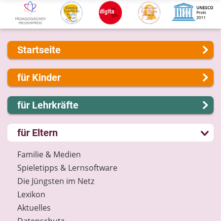
Startseite
Über uns
für Kinder
Presse
Kontakt
Lernen und Schule
für Lehrkräfte
Impressum
Hobby und Freizeit
Internet-ABC Sitemap
Spiel und Spaß
Lernmodule
für Eltern
Barrierefreiheit
Mitreden und Mitmachen
Unterrichts­materialien
Länderprojekte
Lexikon
Internet-ABC-Schule
Familie & Medien
Datenschutz
Praxishilfen
Spieletipps & Lernsoftware
Newsletter
Aktuelles
Die Jüngsten im Netz
Materialbestellung
Lexikon
Lexikon
Aktuelles
Datenschutz