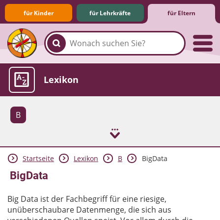
für Kinder
für Lehrkräfte
für Eltern
Familie & Medien
Spieletipps & Lernsoftware
Die Jüngsten im Netz
Lexikon
B
Startseite
Lexikon
B
BigData
Aktuelles
BigData
Big Data ist der Fachbegriff für eine riesige,
unüberschaubare Datenmenge, die sich aus