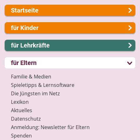
Startseite
Über uns
für Kinder
Presse
Kontakt
Lernen und Schule
für Lehrkräfte
Impressum
Hobby und Freizeit
Internet-ABC Sitemap
Spiel und Spaß
Lernmodule
für Eltern
Barrierefreiheit
Mitreden und Mitmachen
Unterrichts­materialien
Länderprojekte
Lexikon
Internet-ABC-Schule
Familie & Medien
Datenschutz
Praxishilfen
Spieletipps & Lernsoftware
Newsletter
Aktuelles
Die Jüngsten im Netz
Materialbestellung
Lexikon
Lexikon
Aktuelles
Datenschutz
Datenschutz
Newsletter
Anmeldung: Newsletter für Eltern
Spenden
Spenden