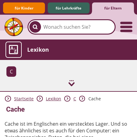
für Kinder
für Lehrkräfte
für Eltern
Familie & Medien
Spieletipps & Lernsoftware
Die Jüngsten im Netz
Lexikon
C
Startseite
Lexikon
C
Cache
Aktuelles
Cache
Cache ist im Englischen ein verstecktes Lager. Und so
etwas ähnliches ist es auch für den Computer: ein