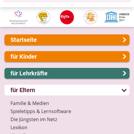
Startseite
Über uns
für Kinder
Presse
Kontakt
Lernen und Schule
für Lehrkräfte
Impressum
Hobby und Freizeit
Internet-ABC Sitemap
Spiel und Spaß
Lernmodule
für Eltern
Barrierefreiheit
Mitreden und Mitmachen
Unterrichts­materialien
Länderprojekte
Lexikon
Internet-ABC-Schule
Familie & Medien
Datenschutz
Praxishilfen
Spieletipps & Lernsoftware
Newsletter
Aktuelles
Die Jüngsten im Netz
Materialbestellung
Lexikon