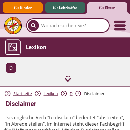
für Kinder
für Lehrkräfte
für Eltern
Familie & Medien
Spieletipps & Lernsoftware
Die Jüngsten im Netz
Lexikon
D
Startseite
Lexikon
D
Disclaimer
Aktuelles
Disclaimer
Das englische Verb "to disclaim" bedeutet "abstreiten",
"in Abrede stellen". Im Internet steht dieser Fachbegriff