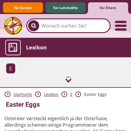
für Kinder
für Lehrkräfte
für Eltern
Familie & Medien
Spieletipps & Lernsoftware
Die Jüngsten im Netz
Lexikon
E
Startseite
Lexikon
E
Easter Eggs
Aktuelles
Easter Eggs
Ostereier versteckt eigentlich ja der Osterhase,
allerdings scheinen einige Programmierer dem