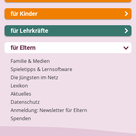
Über uns
für Kinder
Presse
Kontakt
Lernen und Schule
für Lehrkräfte
Impressum
Hobby und Freizeit
Internet-ABC Sitemap
Spiel und Spaß
Lernmodule
für Eltern
Barrierefreiheit
Mitreden und Mitmachen
Unterrichts­materialien
Länderprojekte
Lexikon
Internet-ABC-Schule
Familie & Medien
Datenschutz
Praxishilfen
Spieletipps & Lernsoftware
Newsletter
Aktuelles
Die Jüngsten im Netz
Materialbestellung
Lexikon
Lexikon
Aktuelles
Datenschutz
Datenschutz
Newsletter
Anmeldung: Newsletter für Eltern
Spenden
Spenden