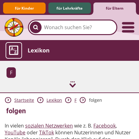
für Kinder
für Lehrkräfte
für Eltern
Familie & Medien
Spieletipps & Lernsoftware
Die Jüngsten im Netz
Lexikon
F
Startseite
Lexikon
F
folgen
Aktuelles
folgen
In vielen
sozialen Netzwerken
wie z. B.
Facebook
,
YouTube
oder
TikTok
können Nutzerinnen und Nutzer