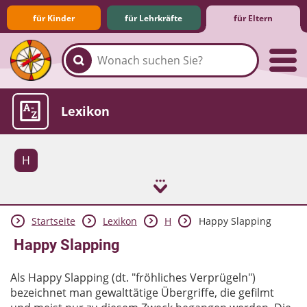
für Kinder
für Lehrkräfte
für Eltern
Familie & Medien
Spieletipps & Lernsoftware
Die Jüngsten im Netz
Lexikon
H
Startseite
Lexikon
H
Happy Slapping
Aktuelles
Happy Slapping
Als Happy Slapping (dt. "fröhliches Verprügeln")
bezeichnet man gewalttätige Übergriffe, die gefilmt