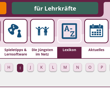
für Lehrkräfte
Spieletipps &
Die Jüngsten
Lexikon
Aktuelles
Lernsoftware
im Netz
H
J
K
L
M
N
O
P
I