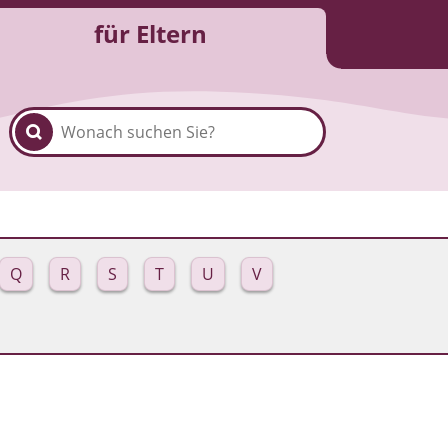
für Eltern
Q
R
S
T
U
V