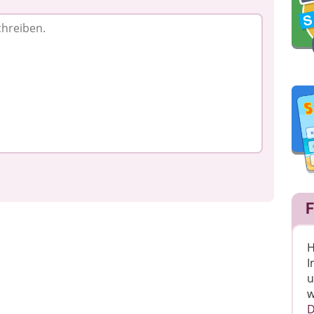
F
H
I
u
w
D