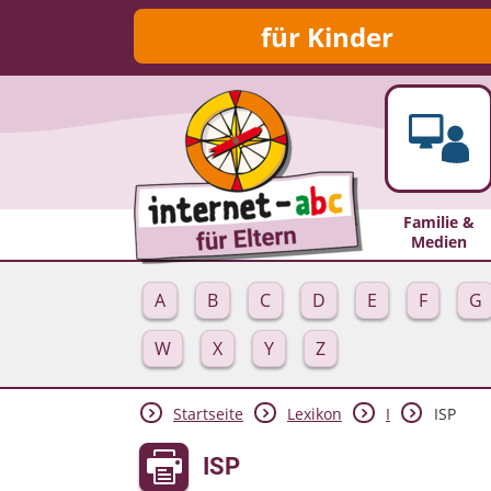
für Kinder
Familie &
Medien
A
B
C
D
E
F
G
W
X
Y
Z
Startseite
Lexikon
I
ISP
ISP