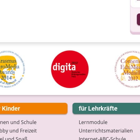
I
I
r Kinder
für Lehrkräfte
rnen und Schule
Lernmodule
by und Freizeit
Unterrichts­materialien
el und Spaß
Internet-ABC-Schule