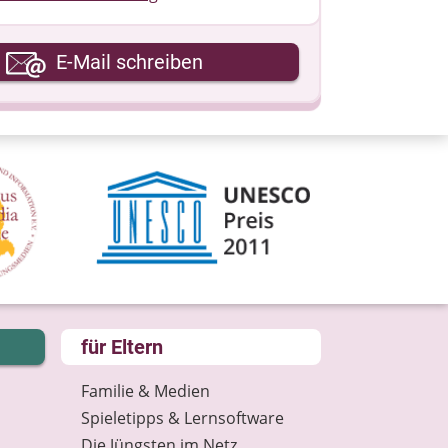
hre E-Mail-Adresse
E-Mail schreiben
hre Nachricht
für Eltern
Familie & Medien
Spieletipps & Lernsoftware
Die Jüngsten im Netz