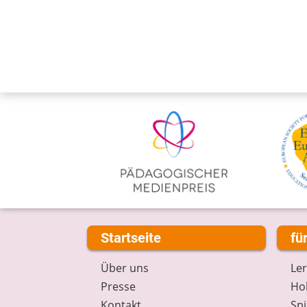
Startseite
fü
Über uns
Le
Presse
Hob
Kontakt
Spi