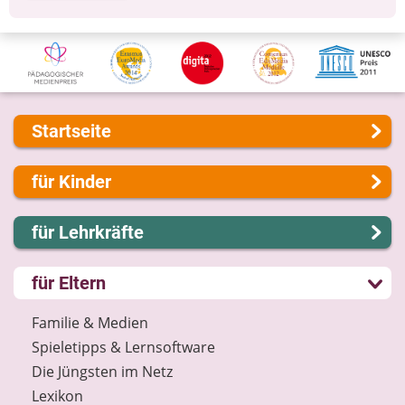
Startseite
Über uns
für Kinder
Presse
Kontakt
Lernen und Schule
für Lehrkräfte
Impressum
Hobby und Freizeit
Internet-ABC Sitemap
Spiel und Spaß
Lernmodule
für Eltern
Barrierefreiheit
Mitreden und Mitmachen
Unterrichts­materialien
Länderprojekte
Lexikon
Internet-ABC-Schule
Familie & Medien
Datenschutz
Praxishilfen
Spieletipps & Lernsoftware
Newsletter
Aktuelles
Die Jüngsten im Netz
Materialbestellung
Lexikon