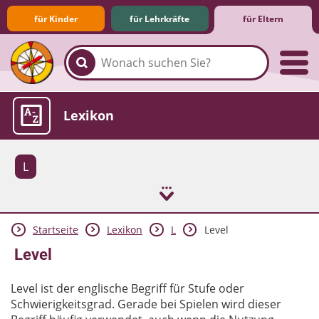
für Kinder
für Lehrkräfte
für Eltern
Familie & Medien
Spieletipps & Lernsoftware
Die Jüngsten im Netz
Lexikon
L
Startseite
Lexikon
L
Level
Aktuelles
Level
Level ist der englische Begriff für Stufe oder
Schwierigkeitsgrad. Gerade bei Spielen wird dieser