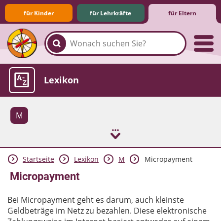
für Kinder
für Lehrkräfte
für Eltern
Familie & Medien
Spieletipps & Lernsoftware
Die Jüngsten im Netz
Lexikon
M
Startseite
Lexikon
M
Micropayment
Aktuelles
Micropayment
Bei Micropayment geht es darum, auch kleinste
Geldbeträge im Netz zu bezahlen. Diese elektronische