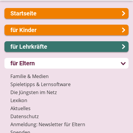
Startseite
Über uns
für Kinder
Presse
Kontakt
Lernen und Schule
für Lehrkräfte
Impressum
Hobby und Freizeit
Internet-ABC Sitemap
Spiel und Spaß
Lernmodule
für Eltern
Barrierefreiheit
Mitreden und Mitmachen
Unterrichts­materialien
Länderprojekte
Lexikon
Internet-ABC-Schule
Familie & Medien
Datenschutz
Praxishilfen
Spieletipps & Lernsoftware
Newsletter
Aktuelles
Die Jüngsten im Netz
Materialbestellung
Lexikon
Lexikon
Aktuelles
Datenschutz
Datenschutz
Newsletter
Anmeldung: Newsletter für Eltern
Spenden
Spenden