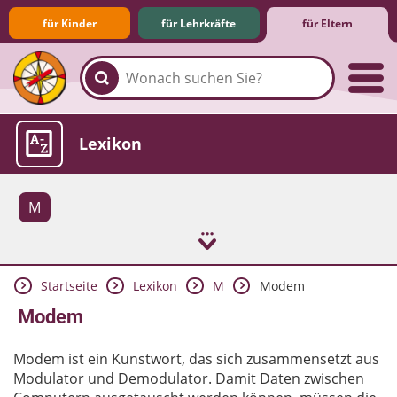
für Kinder
für Lehrkräfte
für Eltern
Familie & Medien
Spieletipps & Lernsoftware
Die Jüngsten im Netz
Lexikon
M
Startseite
Lexikon
M
Modem
Aktuelles
Modem
Modem ist ein Kunstwort, das sich zusammensetzt aus
Modulator und Demodulator. Damit Daten zwischen