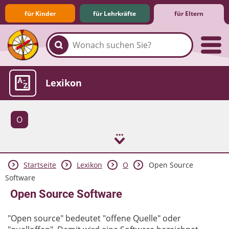
für Kinder
für Lehrkräfte
für Eltern
Familie & Medien
Spieletipps & Lernsoftware
Die Jüngsten im Netz
Lexikon
O
Startseite
Lexikon
O
Open Source
Aktuelles
Software
Open Source Software
"Open source" bedeutet "offene Quelle" oder