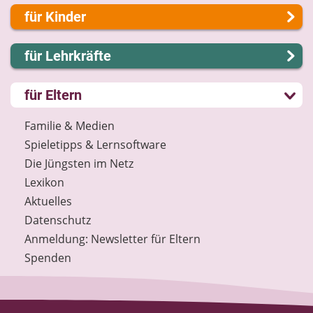
Über uns
für Kinder
Presse
Kontakt
Lernen und Schule
für Lehrkräfte
Impressum
Hobby und Freizeit
Internet-ABC Sitemap
Spiel und Spaß
Lernmodule
für Eltern
Barrierefreiheit
Mitreden und Mitmachen
Unterrichts­materialien
Länderprojekte
Lexikon
Internet-ABC-Schule
Familie & Medien
Datenschutz
Praxishilfen
Spieletipps & Lernsoftware
Newsletter
Aktuelles
Die Jüngsten im Netz
Materialbestellung
Lexikon
Lexikon
Aktuelles
Datenschutz
Datenschutz
Newsletter
Anmeldung: Newsletter für Eltern
Spenden
Spenden