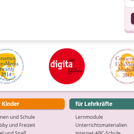
I
I
r Kinder
für Lehrkräfte
rnen und Schule
Lernmodule
by und Freizeit
Unterrichts­materialien
el und Spaß
Internet-ABC-Schule