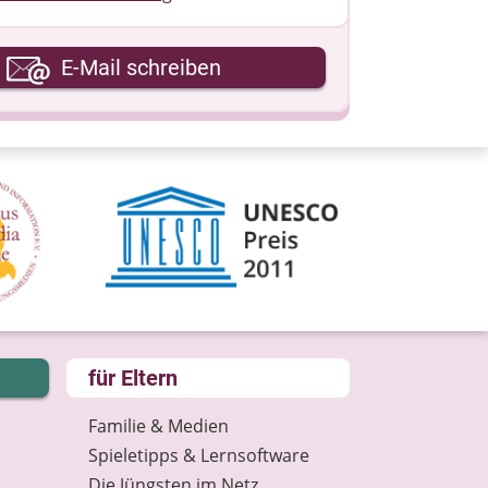
hre E-Mail-Adresse
E-Mail schreiben
hre Nachricht
für Eltern
Familie & Medien
Spieletipps & Lernsoftware
Die Jüngsten im Netz