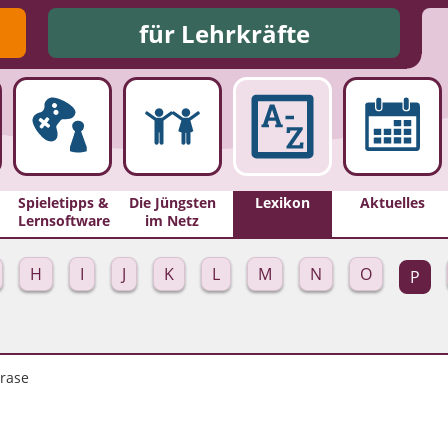
für Lehrkräfte
Spieletipps &
Die Jüngsten
Lexikon
Aktuelles
Lernsoftware
im Netz
H
I
J
K
L
M
N
O
P
rase