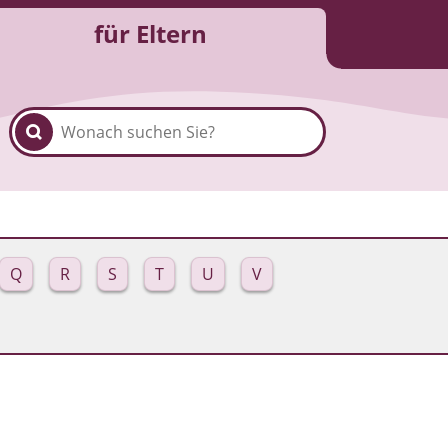
für Eltern
Q
R
S
T
U
V