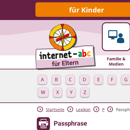
für Kinder
Familie &
Medien
A
B
C
D
E
F
G
W
X
Y
Z
Startseite
Lexikon
P
Passph
Passphrase