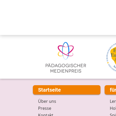
Startseite
fü
Über uns
Le
Presse
Hob
Kontakt
Spi