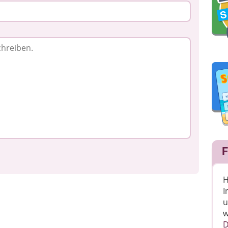
F
H
I
u
w
D