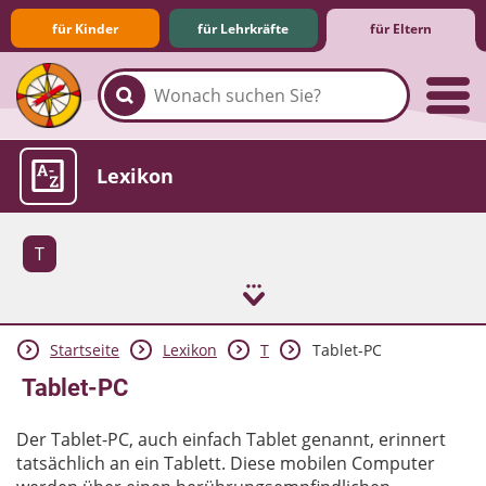
für Kinder
für Lehrkräfte
für Eltern
Familie & Medien
Spieletipps & Lernsoftware
Die Jüngsten im Netz
Lexikon
T
Startseite
Lexikon
T
Tablet-PC
Aktuelles
Tablet-PC
Der Tablet-PC, auch einfach Tablet genannt, erinnert
tatsächlich an ein Tablett. Diese mobilen Computer