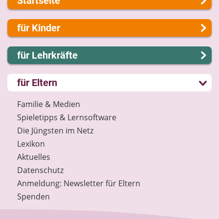
Startseite
Über uns
für Kinder
Presse
Kontakt
Lernen und Schule
für Lehrkräfte
Impressum
Hobby und Freizeit
Internet-ABC Sitemap
Spiel und Spaß
Lernmodule
für Eltern
Barrierefreiheit
Mitreden und Mitmachen
Unterrichts­materialien
Länderprojekte
Lexikon
Internet-ABC-Schule
Familie & Medien
Datenschutz
Praxishilfen
Spieletipps & Lernsoftware
Newsletter
Aktuelles
Die Jüngsten im Netz
Materialbestellung
Lexikon
Lexikon
Aktuelles
Datenschutz
Datenschutz
Newsletter
Anmeldung: Newsletter für Eltern
Spenden
Spenden