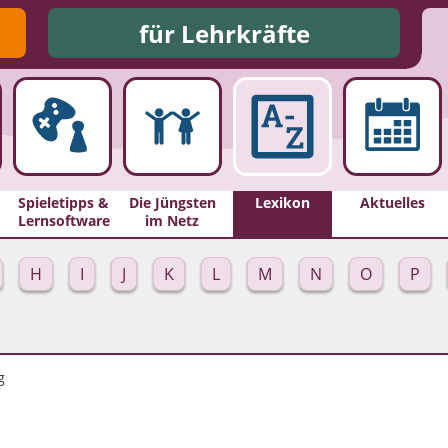
für Lehrkräfte
Spieletipps &
Die Jüngsten
Lexikon
Aktuelles
Lernsoftware
im Netz
H
I
J
K
L
M
N
O
P
g