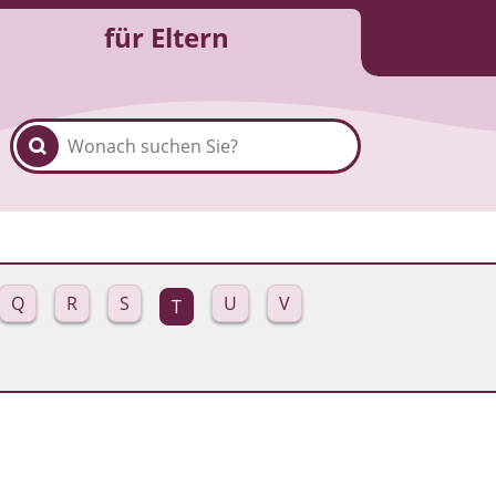
für Eltern
Q
R
S
U
V
T