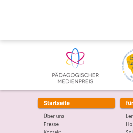
Startseite
fü
Über uns
Le
Presse
Hob
Kontakt
Spi