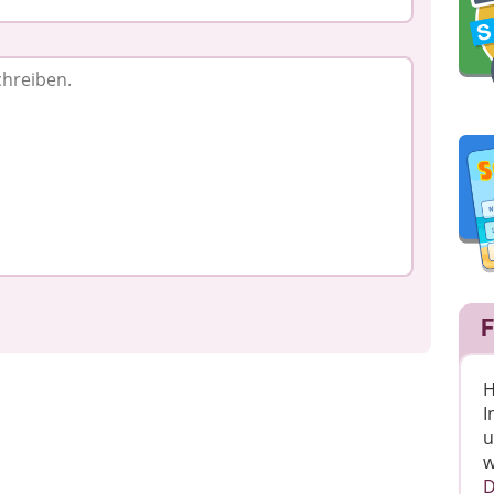
F
H
I
u
w
D