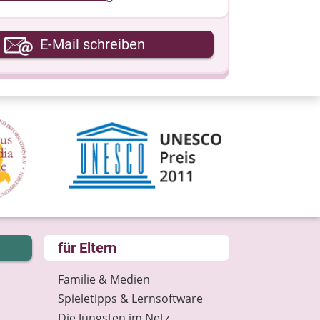
hre E-Mail-Adresse
E-Mail schreiben
hre Nachricht
für Eltern
Familie & Medien
Spieletipps & Lernsoftware
Die Jüngsten im Netz