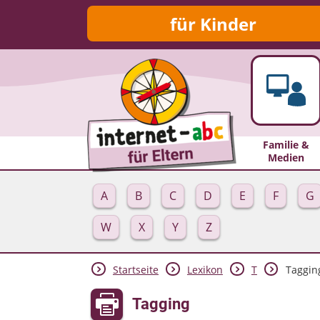
für Kinder
Familie &
Medien
A
B
C
D
E
F
G
W
X
Y
Z
Startseite
Lexikon
T
Taggin
Tagging