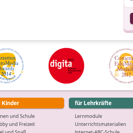
I
I
r Kinder
für Lehrkräfte
rnen und Schule
Lernmodule
by und Freizeit
Unterrichts­materialien
el und Spaß
Internet-ABC-Schule