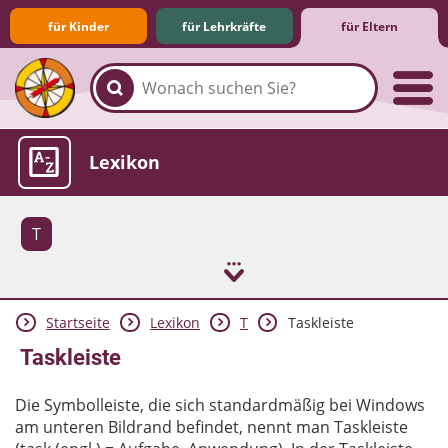
für Kinder
für Lehrkräfte
für Eltern
Familie & Medien
Spieletipps & Lernsoftware
Die Jüngsten im Netz
Lexikon
T
Startseite
Lexikon
T
Taskleiste
Aktuelles
Taskleiste
Die Symbolleiste, die sich standardmäßig bei Windows
am unteren Bildrand befindet, nennt man Taskleiste