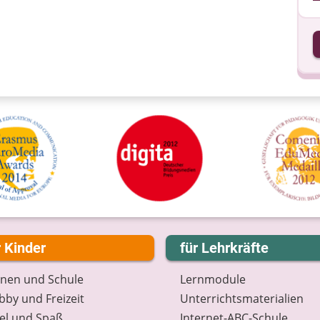
I
I
r Kinder
für Lehrkräfte
rnen und Schule
Lernmodule
by und Freizeit
Unterrichts­materialien
el und Spaß
Internet-ABC-Schule