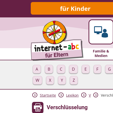
für Kinder
Familie &
Medien
A
B
C
D
E
F
G
W
X
Y
Z
Startseite
Lexikon
V
Versch
Verschlüsselung