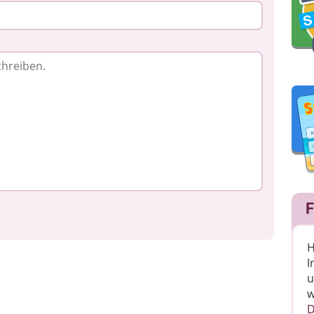
F
H
I
u
w
D