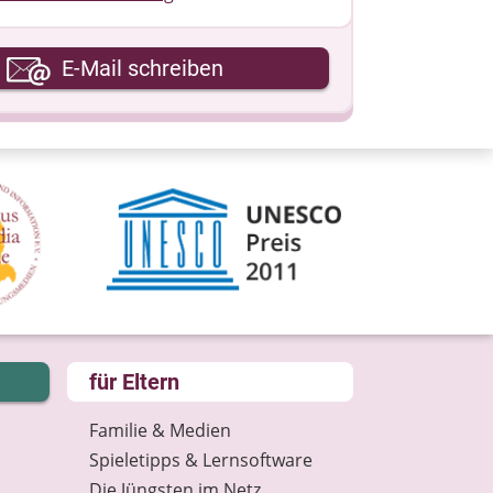
hre E-Mail-Adresse
E-Mail schreiben
hre Nachricht
für Eltern
Familie & Medien
Spieletipps & Lernsoftware
Die Jüngsten im Netz