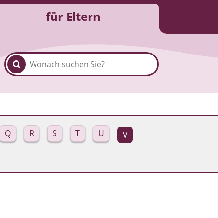
für Eltern
Q
R
S
T
U
V