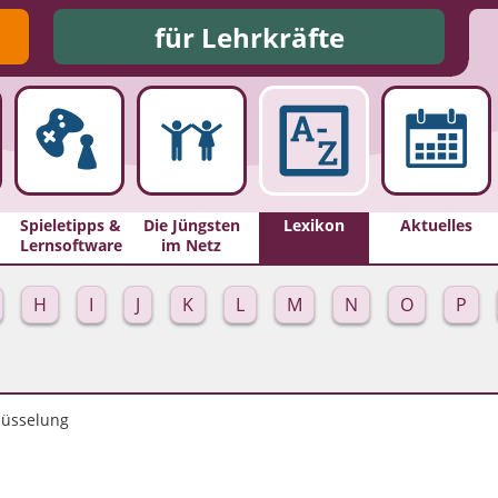
für Lehrkräfte
Spieletipps &
Die Jüngsten
Lexikon
Aktuelles
Lernsoftware
im Netz
H
I
J
K
L
M
N
O
P
lüsselung