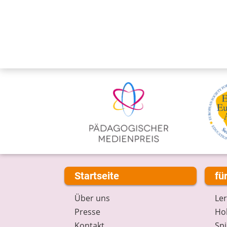
Startseite
fü
Über uns
Le
Presse
Hob
Kontakt
Spi