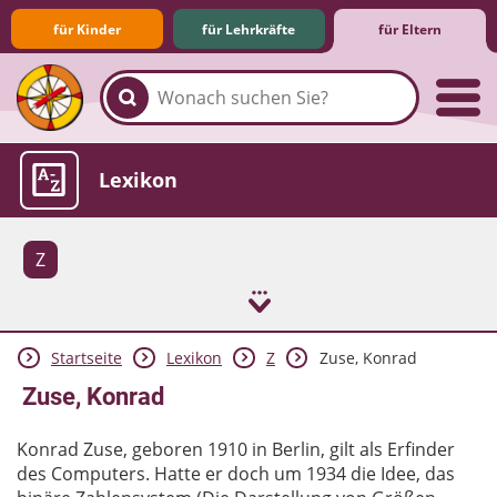
für Kinder
für Lehrkräfte
für Eltern
Familie & Medien
Spieletipps & Lernsoftware
Die Jüngsten im Netz
Lexikon
Z
Startseite
Lexikon
Z
Zuse, Konrad
Aktuelles
Zuse, Konrad
Konrad Zuse, geboren 1910 in Berlin, gilt als Erfinder
des Computers. Hatte er doch um 1934 die Idee, das