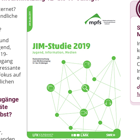
ternet?
endliche
S
?
M
bund
I
gend,
k
 19-
a
mgang
C
eressante
I
Fokus auf
e
lichen
M
ugänge
äte
lbst?
,
handen.