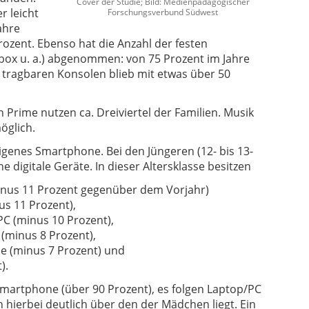
Cover der Studie; Bild: Medienpädagogischer
r leicht
Forschungsverbund Südwest
ahre
rozent. Ebenso hat die Anzahl der festen
 Xbox u. a.) abgenommen: von 75 Prozent im Jahre
r tragbaren Konsolen blieb mit etwas über 50
 Prime nutzen ca. Dreiviertel der Familien. Musik
öglich.
eigenes Smartphone. Bei den Jüngeren (12- bis 13-
e digitale Geräte. In dieser Altersklasse besitzen
inus 11 Prozent gegenüber dem Vorjahr)
us 11 Prozent),
PC (minus 10 Prozent),
 (minus 8 Prozent),
le (minus 7 Prozent) und
).
Smartphone (über 90 Prozent), es folgen Laptop/PC
n hierbei deutlich über den der Mädchen liegt. Ein