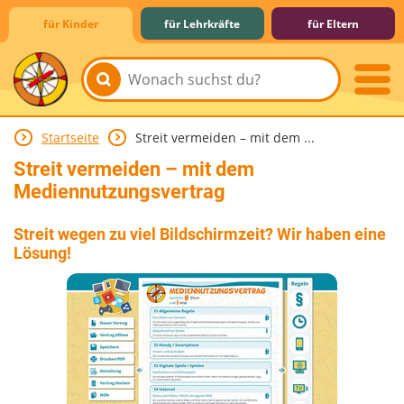
für Kinder
für Lehrkräfte
für Eltern
Startseite
Streit vermeiden – mit dem ...
Lernen & Schule
Hobby & Freizeit
Spiel & Spaß
Mitreden & Mitmachen
Streit vermeiden – mit dem
Mediennutzungsvertrag
Streit wegen zu viel Bildschirmzeit? Wir haben eine
Lösung!