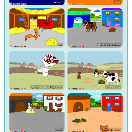
Werner
luna
Lea
georgios und mama
georgios ich bin 15 jahre alt
Simon, Stella
Cleia
Bauanhof Fridzi