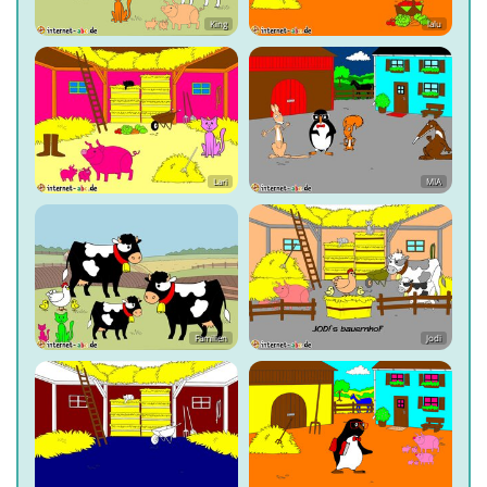
King
lalu
Lari
MIA
Familien
Jodi