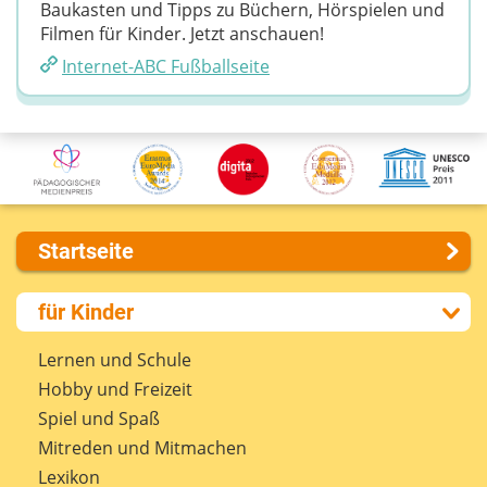
Baukasten und Tipps zu Büchern, Hörspielen und
Filmen für Kinder. Jetzt anschauen!
Internet-ABC Fußballseite
Startseite
Über uns
für Kinder
Presse
Kontakt
Lernen und Schule
Impressum
Hobby und Freizeit
Internet-ABC Sitemap
Spiel und Spaß
Barrierefreiheit
Mitreden und Mitmachen
Länderprojekte
Lexikon