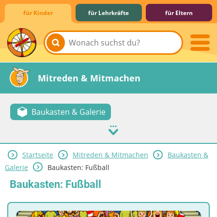
für Kinder
für Lehrkräfte
für Eltern
Lernen & Schule
Hobby & Freizeit
Spiel & Spaß
Mitreden & Mitmachen
Baukasten & Galerie
Startseite
Mitreden & Mitmachen
Baukasten &
Galerie
Baukasten: Fußball
Baukasten: Fußball