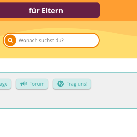
für Eltern
age
Forum
Frag uns!