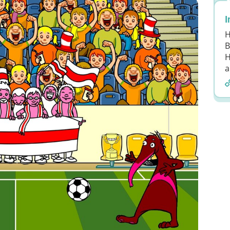
I
H
B
H
a