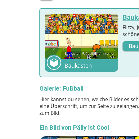
Bauka
Flizzy,
schöne
Bau
Baukasten: Fußball; Bild: Internet-
ABC
Baukasten
Galerie: Fußball
Hier kannst du sehen, welche Bilder es sch
eine Überschrift, um zur Seite zu gelange
zum Bild.
Ein Bild von Päily ist Cool