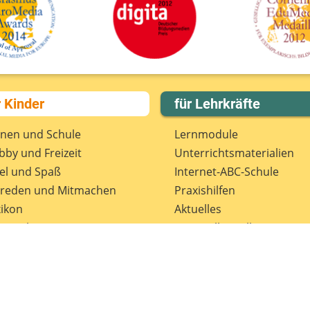
r Kinder
für Lehrkräfte
rnen und Schule
Lernmodule
by und Freizeit
Unterrichts­materialien
el und Spaß
Internet-ABC-Schule
treden und Mitmachen
Praxishilfen
ikon
Aktuelles
tenschutz
Materialbestellung
wsletter
Lexikon
Datenschutz
Newsletter
Spenden