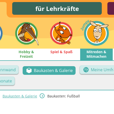
für Lehrkräfte
Hobby &
Spiel & Spaß
Mitreden &
Freizeit
Mitmachen
Pinnwand
Meine Umfr
Baukasten & Galerie
onate
Baukasten & Galerie
Baukasten: Fußball