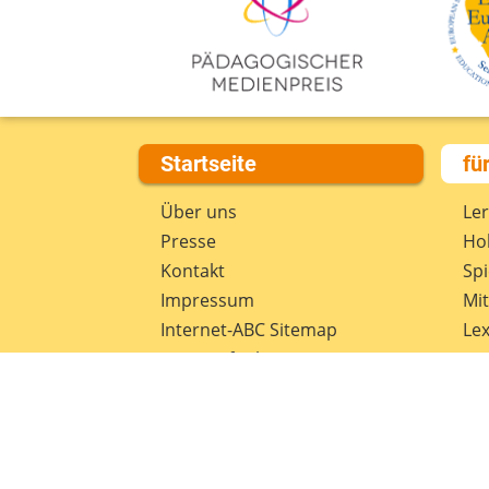
Startseite
fü
Über uns
Le
Presse
Hob
Kontakt
Spi
Impressum
Mi
Internet-ABC Sitemap
Lex
Barrierefreiheit
Da
Länderprojekte
Ne