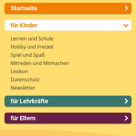
Startseite
Über uns
für Kinder
Presse
Kontakt
Lernen und Schule
Impressum
Hobby und Freizeit
Internet-ABC Sitemap
Spiel und Spaß
Barrierefreiheit
Mitreden und Mitmachen
Länderprojekte
Lexikon
Datenschutz
Newsletter
für Lehrkräfte
Lernmodule
für Eltern
Unterrichts­materialien
Internet-ABC-Schule
Familie & Medien