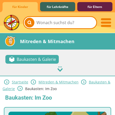
für Kinder
für Lehrkräfte
für Eltern
Lernen & Schule
Hobby & Freizeit
Spiel & Spaß
Mitreden & Mitmachen
Baukasten & Galerie
Startseite
Mitreden & Mitmachen
Baukasten &
Galerie
Baukasten: Im Zoo
Baukasten: Im Zoo