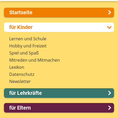
Startseite
Über uns
für Kinder
Presse
Kontakt
Lernen und Schule
Impressum
Hobby und Freizeit
Internet-ABC Sitemap
Spiel und Spaß
Barrierefreiheit
Mitreden und Mitmachen
Länderprojekte
Lexikon
Datenschutz
Newsletter
für Lehrkräfte
Lernmodule
für Eltern
Unterrichts­materialien