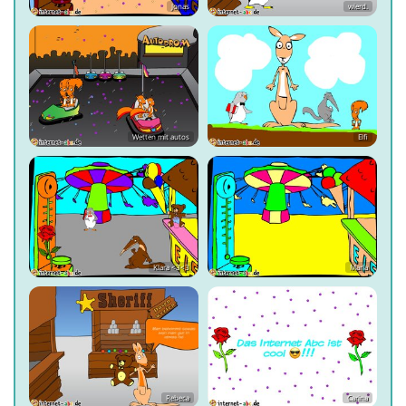
Jonas
wierd.
Wetten mit autos
Elfi
Klara <3<3
Marla
Rebeca
Carina