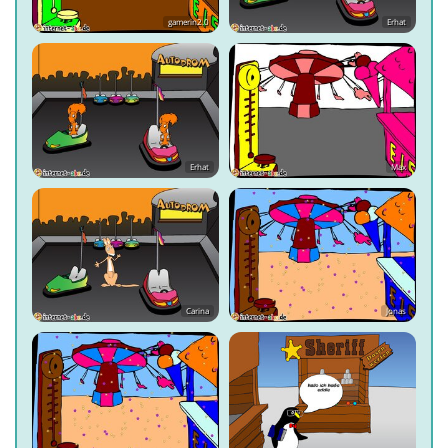
gamerin2.0
Erhat
Erhat
Max
Carina
Jonas