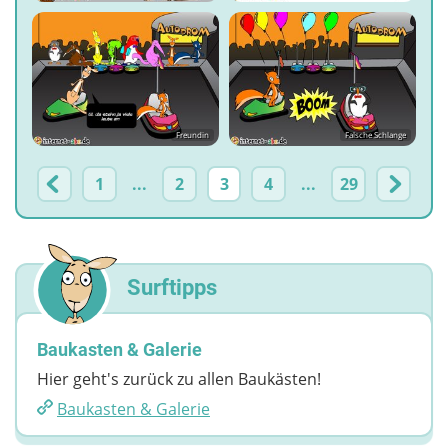
Freundin
Falsche Schlange
1
...
2
3
4
...
29
Surftipps
Baukasten & Galerie
Hier geht's zurück zu allen Baukästen!
Baukasten & Galerie