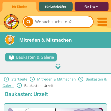
für Kinder
für Lehrkräfte
für Eltern
Lernen & Schule
Hobby & Freizeit
Spiel & Spaß
Mitreden & Mitmachen
Baukasten & Galerie
Startseite
Mitreden & Mitmachen
Baukasten &
Galerie
Baukasten: Urzeit
Baukasten: Urzeit