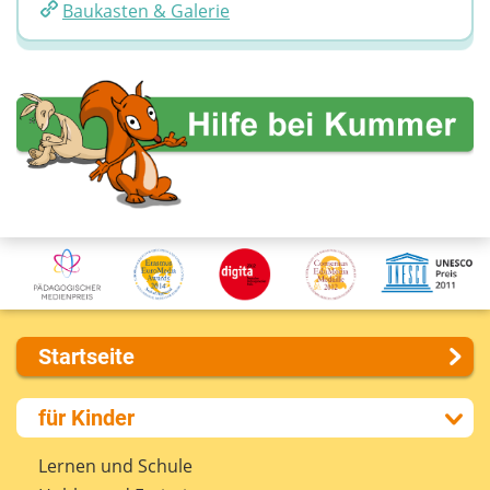
Baukasten & Galerie
Startseite
Über uns
für Kinder
Presse
Kontakt
Lernen und Schule