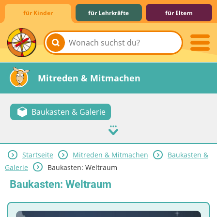
für Kinder
für Lehrkräfte
für Eltern
Lernen & Schule
Hobby & Freizeit
Spiel & Spaß
Mitreden & Mitmachen
Baukasten & Galerie
Startseite
Mitreden & Mitmachen
Baukasten &
Galerie
Baukasten: Weltraum
Baukasten: Weltraum