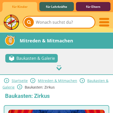
für Kinder
für Lehrkräfte
für Eltern
Lernen & Schule
Hobby & Freizeit
Spiel & Spaß
Mitreden & Mitmachen
Baukasten & Galerie
Startseite
Mitreden & Mitmachen
Baukasten &
Galerie
Baukasten: Zirkus
Baukasten: Zirkus