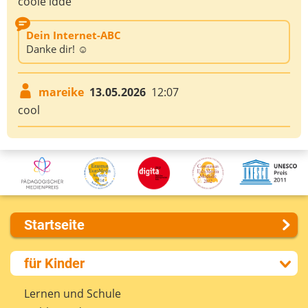
coole idde
Dein Internet-ABC
Danke dir! ☺️
mareike
13.05.2026
12:07
cool
Startseite
Über uns
für Kinder
Presse
Kontakt
Lernen und Schule