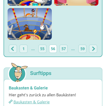
Christalibur
Lara
Willi
1
...
55
56
57
...
59
Surftipps
Baukasten & Galerie
Hier geht's zurück zu allen Baukästen!
Baukasten & Galerie