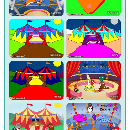
Supergirl
Christina
benni boi
sahra
Honig
Gerda