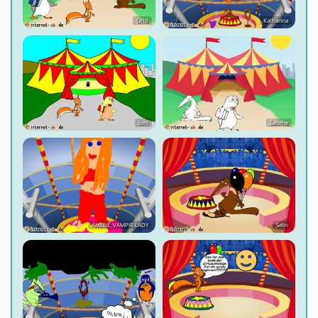
Otto
Katharina
luni
Salome
AMELIE ;VAMPIR LADY
Selin