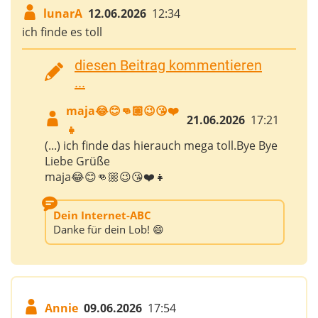
lunarA
12.06.2026
12:34
ich finde es toll
diesen Beitrag kommentieren
...
maja😂😊👊🏼😉😘❤️
21.06.2026
17:21
👧
(...) ich finde das hierauch mega toll.Bye Bye
Liebe Grüße
maja😂😊👊🏼😉😘❤️👧
Dein Internet-ABC
Danke für dein Lob! 😄
Annie
09.06.2026
17:54