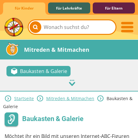
für Kinder
für Lehrkräfte
für Eltern
Lernen & Schule
Hobby & Freizeit
Spiel & Spaß
Mitreden & Mitmachen
Baukasten & Galerie
Startseite
Mitreden & Mitmachen
Baukasten &
Galerie
Baukasten & Galerie
Möchtet ihr ein Bild mit unseren Internet-ABC-Figuren