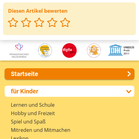
Deine E-Mail-Adresse (wenn du eine Antwort
möchtest)
Diesen Artikel bewerten
Deine Nachricht
Startseite
Über uns
für Kinder
Presse
Kontakt
Lernen und Schule
Impressum
Hobby und Freizeit
Internet-ABC Sitemap
Spiel und Spaß
Barrierefreiheit
Mitreden und Mitmachen
Länderprojekte
Lexikon