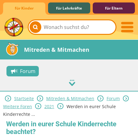
für Kinder
für Lehrkräfte
für Eltern
Lernen & Schule
Hobby & Freizeit
Spiel & Spaß
Mitreden & Mitmachen
Forum
Startseite
Mitreden & Mitmachen
Forum
Weitere Foren
2021
Werden in eurer Schule
Kinderrechte ...
Werden in eurer Schule Kinderrechte
beachtet?