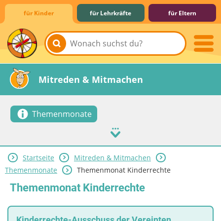
für Kinder
für Lehrkräfte
für Eltern
Lernen & Schule
Hobby & Freizeit
Spiel & Spaß
Mitreden & Mitmachen
Themenmonate
Startseite
Mitreden & Mitmachen
Themenmonate
Themenmonat Kinderrechte
Themenmonat Kinderrechte
Kinderrechte-Ausschuss der Vereinten