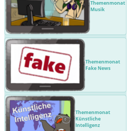
Themenmonat
Musik
Themenmonat
Fake News
Themenmonat
Künstliche
Intelligenz