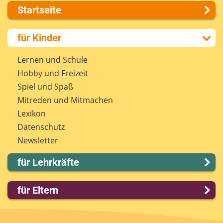
Startseite
Über uns
für Kinder
Presse
Kontakt
Lernen und Schule
Impressum
Hobby und Freizeit
Internet-ABC Sitemap
Spiel und Spaß
Barrierefreiheit
Mitreden und Mitmachen
Länderprojekte
Lexikon
Datenschutz
Newsletter
für Lehrkräfte
Lernmodule
für Eltern
Unterrichts­materialien
Internet-ABC-Schule
Familie & Medien