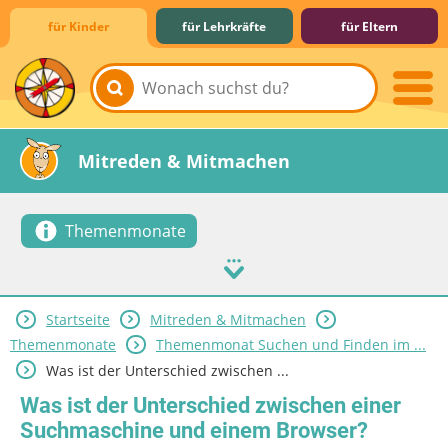
für Kinder
für Lehrkräfte
für Eltern
Lernen & Schule
Hobby & Freizeit
Spiel & Spaß
Mitreden & Mitmachen
Themenmonate
Startseite
Mitreden & Mitmachen
Themenmonate
Themenmonat Suchen und Finden im ...
Was ist der Unterschied zwischen ...
Was ist der Unterschied zwischen einer
Suchmaschine und einem Browser?