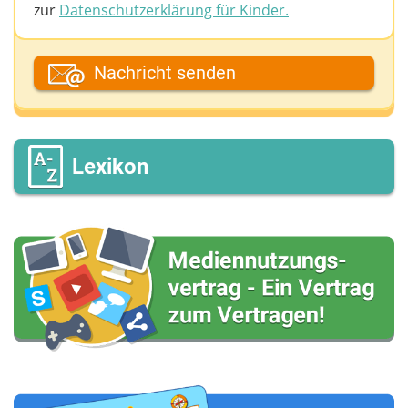
zur
Datenschutzerklärung für Kinder.
Dein Fantasiename
Nachricht senden
Deine E-Mail-Adresse (wenn du eine Antwort
möchtest)
Lexikon
Deine Nachricht