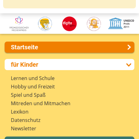
Startseite
Über uns
für Kinder
Presse
Kontakt
Lernen und Schule
Impressum
Hobby und Freizeit
Internet-ABC Sitemap
Spiel und Spaß
Barrierefreiheit
Mitreden und Mitmachen
Länderprojekte
Lexikon
Datenschutz
Newsletter