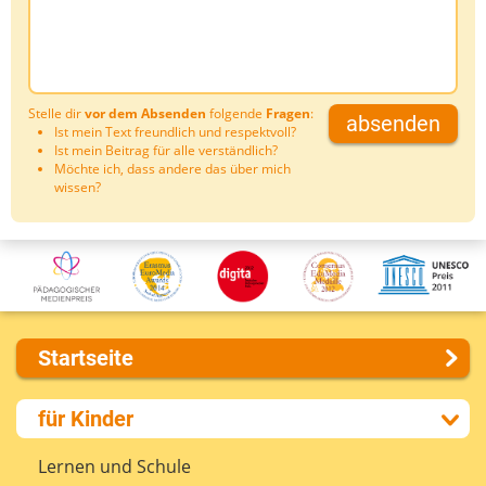
Stelle dir
vor dem Absenden
folgende
Fragen
:
absenden
Ist mein Text freundlich und respektvoll?
Ist mein Beitrag für alle verständlich?
Möchte ich, dass andere das über mich
wissen?
Startseite
Über uns
für Kinder
Presse
Kontakt
Lernen und Schule