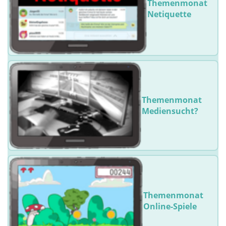
Themenmonat
Netiquette
Themenmonat
Mediensucht?
Themenmonat
Online-Spiele