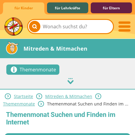
für Kinder
für Lehrkräfte
für Eltern
Lernen & Schule
Hobby & Freizeit
Spiel & Spaß
Mitreden & Mitmachen
Themenmonate
Startseite
Mitreden & Mitmachen
Themenmonate
Themenmonat Suchen und Finden im ...
Themenmonat Suchen und Finden im
Internet