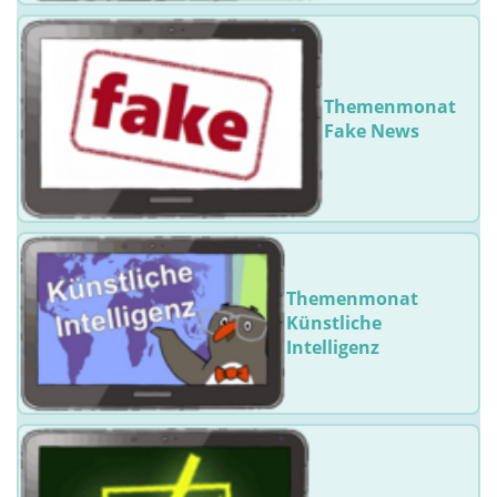
Themenmonat
Fake News
Themenmonat
Künstliche
Intelligenz