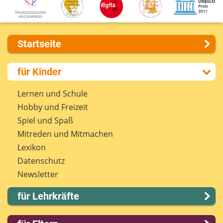
Startseite
Über uns
für Kinder
Presse
Kontakt
Lernen und Schule
Impressum
Hobby und Freizeit
Internet-ABC Sitemap
Spiel und Spaß
Barrierefreiheit
Mitreden und Mitmachen
Länderprojekte
Lexikon
Datenschutz
Newsletter
für Lehrkräfte
Lernmodule