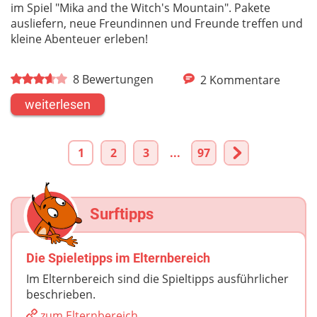
im Spiel "Mika and the Witch's Mountain". Pakete
ausliefern, neue Freundinnen und Freunde treffen und
kleine Abenteuer erleben!
8
Bewertungen
2
Kommentare
weiterlesen
1
2
3
...
97
Surftipps
Die Spieletipps im Elternbereich
Im Elternbereich sind die Spieltipps ausführlicher
beschrieben.
zum Elternbereich