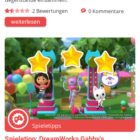
2
Bewertungen
0
Kommentare
weiterlesen
Mädchen mit Katzen und Sternen auf Podium im Spiel "DreamWorks Gabby’s
Dollhouse: Bereit für die Party"; Bild: Outright Games
Spieletipps
Spieletipp: DreamWorks Gabby's