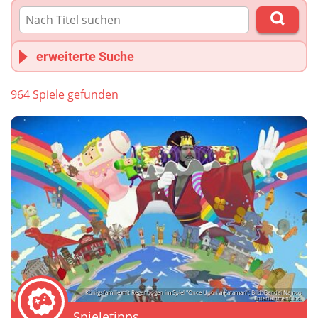
erweiterte Suche
Art des Spiels
964 Spiele gefunden
alle auswählen
|
Auswahl aufheben
Action & Abenteuer
Detektivspiele
Geschicklichkeit
Jump 'n' Run (Springen und Rennen)
Lernspiel
Musikspiel
Quiz & Denkspiele
Rennspiele
Rollenspiele
Simulationsspiele
Königsfamilie mit Regenbogen im Spiel "Once Upon a Katamari"; Bild: Bandai Namco
Sport
Strategie
Tierspiele
Entertainment Inc.
Spieletipps