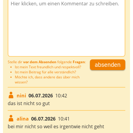
Stelle dir
vor dem Absenden
folgende
Fragen
:
absenden
Ist mein Text freundlich und respektvoll?
Ist mein Beitrag für alle verständlich?
Möchte ich, dass andere das über mich
wissen?
nini
06.07.2026
10:42
das ist nicht so gut
alina
06.07.2026
10:41
bei mir nicht so weil es irgentwie nicht geht