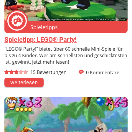
Alterseinschätzung vom Internet-ABC
alle auswählen
|
Auswahl aufheben
Rothaarige Lego-Frau neben Piratenskelett im Spiel "LEGO® Party!"; Bild: Fictions
Spieletipps
0-6 Jahre
7-11 Jahre
ab 12 Jahre
Spieletipp: LEGO® Party!
Auswahl getroffen? Dann hier die Suche
"LEGO® Party!" bietet über 60 schnelle Mini-Spiele für
starten!
bis zu 4 Kinder. Wer am schnellsten und geschicktesten
ist, gewinnt. Jetzt mehr lesen!
15
Bewertungen
0
Kommentare
weiterlesen