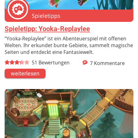
Spieletipps
Spieletipp: Yooka-Replaylee
“Yooka-Replaylee” ist ein Abenteuerspiel mit offenen
Welten. Ihr erkundet bunte Gebiete, sammelt magische
Seiten und entdeckt eine Fantasiewelt.
51
Bewertungen
7
Kommentare
weiterlesen