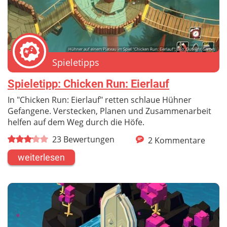
Hühner auf einem Plateau im Spiel "Chicken Run: Eierlauf"; Bild: Outright Games
Spieletipps
Spieletipp: Chicken Run: Eierlauf
In "Chicken Run: Eierlauf" retten schlaue Hühner
Gefangene. Verstecken, Planen und Zusammenarbeit
helfen auf dem Weg durch die Höfe.
23
Bewertungen
2
Kommentare
weiterlesen