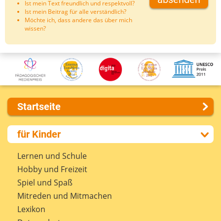
Ist mein Text freundlich und respektvoll?
Ist mein Beitrag für alle verständlich?
Möchte ich, dass andere das über mich
wissen?
Startseite
Über uns
für Kinder
Presse
Kontakt
Lernen und Schule
Impressum
Hobby und Freizeit
Internet-ABC Sitemap
Spiel und Spaß
Barrierefreiheit
Mitreden und Mitmachen
Länderprojekte
Lexikon