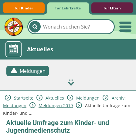
für Kinder
für Lehrkräfte
für Eltern
Lernmodule
Unterrichts­materialien
Internet-ABC-Schule
Praxishilfen
Aktuelles
Meldungen
Startseite
Aktuelles
Meldungen
Archiv:
Meldungen
Meldungen 2019
Aktuelle Umfrage zum
Kinder- und ...
Aktuelle Umfrage zum Kinder- und
Jugendmedienschutz