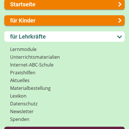
Startseite
Über uns
für Kinder
Presse
Kontakt
Lernen und Schule
für Lehrkräfte
Impressum
Hobby und Freizeit
Internet-ABC Sitemap
Spiel und Spaß
Lernmodule
Barrierefreiheit
Mitreden und Mitmachen
Unterrichts­materialien
Länderprojekte
Lexikon
Internet-ABC-Schule
Datenschutz
Praxishilfen
Newsletter
Aktuelles
Materialbestellung
Lexikon
Datenschutz
Newsletter
Spenden