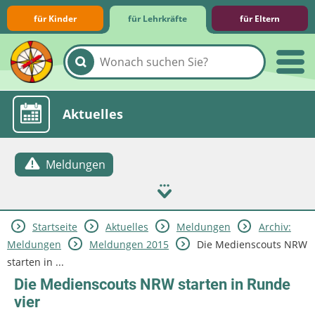
für Kinder
für Lehrkräfte
für Eltern
Lernmodule
Unterrichts­materialien
Internet-ABC-Schule
Praxishilfen
Aktuelles
Meldungen
Startseite
Aktuelles
Meldungen
Archiv:
Meldungen
Meldungen 2015
Die Medienscouts NRW
starten in ...
Die Medienscouts NRW starten in Runde
vier