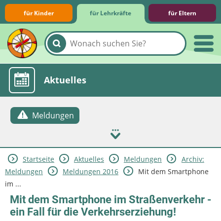
für Kinder
für Lehrkräfte
für Eltern
Lernmodule
Unterrichts­materialien
Internet-ABC-Schule
Praxishilfen
Aktuelles
Meldungen
Startseite
Aktuelles
Meldungen
Archiv:
Meldungen
Meldungen 2016
Mit dem Smartphone
im ...
Mit dem Smartphone im Straßenverkehr -
ein Fall für die Verkehrserziehung!