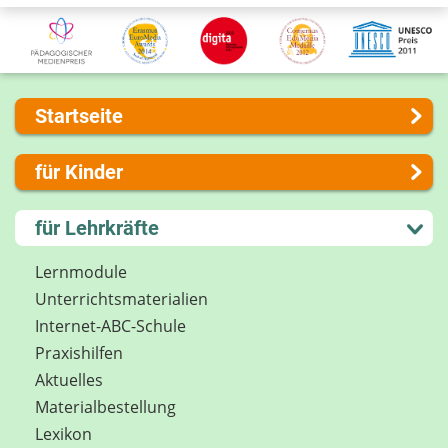
Startseite
Über uns
für Kinder
Presse
Kontakt
Lernen und Schule
für Lehrkräfte
Impressum
Hobby und Freizeit
Internet-ABC Sitemap
Spiel und Spaß
Lernmodule
Barrierefreiheit
Mitreden und Mitmachen
Unterrichts­materialien
Länderprojekte
Lexikon
Internet-ABC-Schule
Datenschutz
Praxishilfen
Newsletter
Aktuelles
Materialbestellung
Lexikon